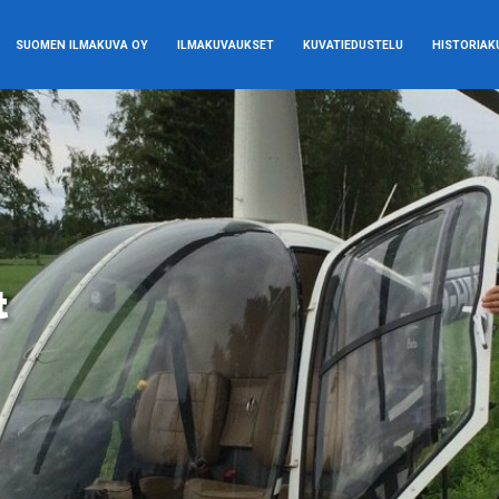
SUOMEN ILMAKUVA OY
ILMAKUVAUKSET
KUVATIEDUSTELU
HISTORIAK
t