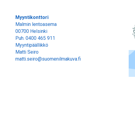
Myyntikonttori
Malmin lentoasema
00700 Helsinki
Puh.
0400 465 911
Myyntipäällikkö
Matti Seiro
matti.seiro@suomenilmakuva.fi