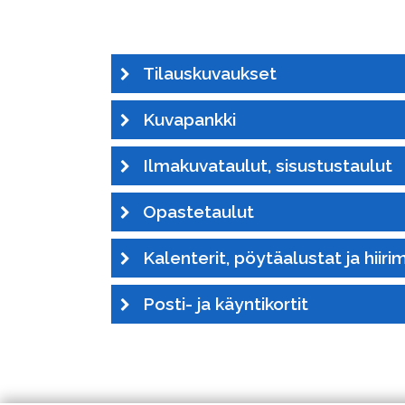
Tilauskuvaukset
Kuvapankki
Ilmakuvataulut, sisustustaulut
Opastetaulut
Kalenterit, pöytäalustat ja hiiri
Posti- ja käyntikortit