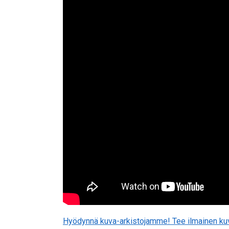
Hyödynnä kuva-arkistojamme! Tee ilmainen kuv