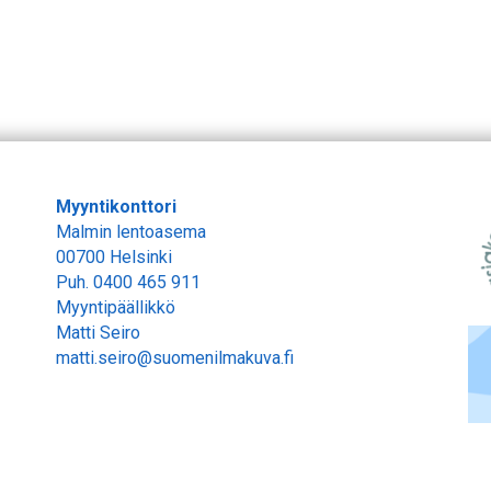
Myyntikonttori
Malmin lentoasema
00700 Helsinki
Puh.
0400 465 911
Myyntipäällikkö
Matti Seiro
matti.seiro@suomenilmakuva.fi