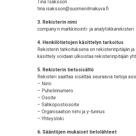
Tina Isaksson
tina.isaksson@suomenilmakuva.fi
3. Rekisterin nimi
company:n markkinointi- ja analytiikkarekisteri
4. Henkilötietojen käsittelyn tarkoitus
Rekisterin tarkoituksena on rekisterinpitäjän ja
käsittely voidaan ulkoistaa rekisterinpitäjän y
5. Rekisterin tietosisältö
Rekisteri saattaa sisältää seuraavia tietoja asi
– Nimi
– Puhelinnumero
– Osoite
– Sähköpostiosoite
– Organisaation nimi ja y-tunnus
– Yhteysloki
6. Sääntöjen mukaiset tietolähteet