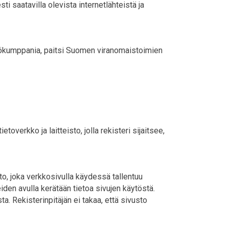
i saatavilla olevista internetlähteistä ja
istyökumppania, paitsi Suomen viranomaistoimien
overkko ja laitteisto, jolla rekisteri sijaitsee,
to, joka verkkosivulla käydessä tallentuu
eiden avulla kerätään tietoa sivujen käytöstä.
a. Rekisterinpitäjän ei takaa, että sivusto