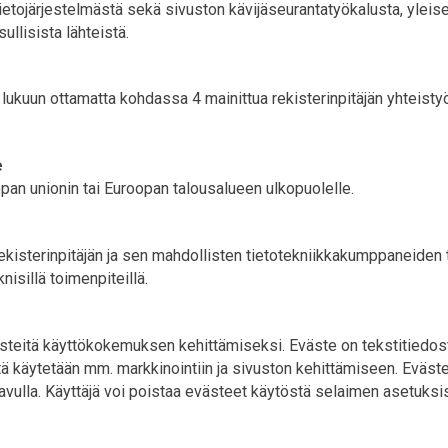
etojärjestelmästä sekä sivuston kävijäseurantatyökalusta, yleisest
llisista lähteistä.
lle lukuun ottamatta kohdassa 4 mainittua rekisterinpitäjän yhte
e
opan unionin tai Euroopan talousalueen ulkopuolelle.
kisterinpitäjän ja sen mahdollisten tietotekniikkakumppaneiden tiet
knisillä toimenpiteillä.
västeitä käyttökokemuksen kehittämiseksi. Eväste on tekstitiedos
sitä käytetään mm. markkinointiin ja sivuston kehittämiseen. Eväst
avulla. Käyttäjä voi poistaa evästeet käytöstä selaimen asetuksist