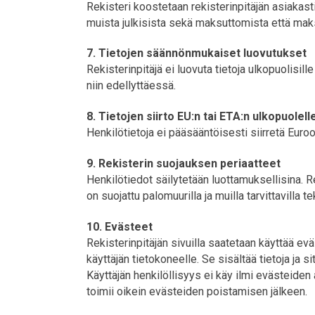
Rekisteri koostetaan rekisterinpitäjän asiakasti
muista julkisista sekä maksuttomista että maksu
7. Tietojen säännönmukaiset luovutukset
Rekisterinpitäjä ei luovuta tietoja ulkopuolisi
niin edellyttäessä.
8. Tietojen siirto EU:n tai ETA:n ulkopuolell
Henkilötietoja ei pääsääntöisesti siirretä Euro
9. Rekisterin suojauksen periaatteet
Henkilötiedot säilytetään luottamuksellisina. Re
on suojattu palomuurilla ja muilla tarvittavilla te
10. Evästeet
Rekisterinpitäjän sivuilla saatetaan käyttää e
käyttäjän tietokoneelle. Se sisältää tietoja ja 
Käyttäjän henkilöllisyys ei käy ilmi evästeiden 
toimii oikein evästeiden poistamisen jälkeen.