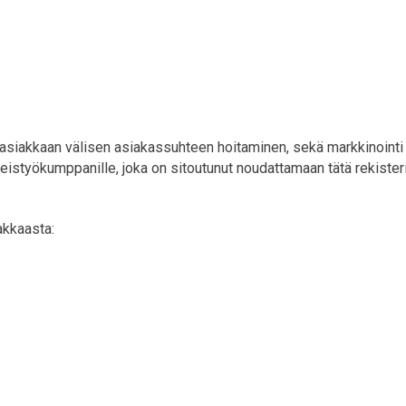
 asiakkaan välisen asiakassuhteen hoitaminen, sekä markkinointi ja 
hteistyökumppanille, joka on sitoutunut noudattamaan tätä rekister
akkaasta: