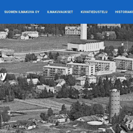
SUOMEN ILMAKUVA OY
ILMAKUVAUKSET
KUVATIEDUSTELU
HISTORIAK
Oy
Oy
Oy
Oy